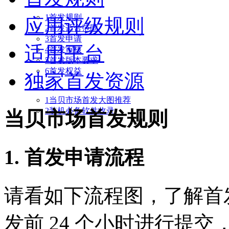
1首发规则
应用评级规则
2首发适合范围
3首发申请
适用平台
4首发审核
5首发版本要求
6首发权益
独家首发资源
1当贝市场首发大图推荐
2装机必备软件收录
当贝市场首发规则
1. 首发申请流程
请看如下流程图，了解首
发前 24 个小时进行提